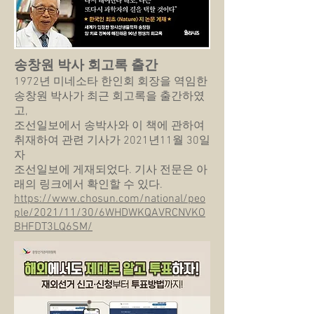
송창원 박사 회고록 출간
1972년 미네소타 한인회 회장을 역임한
송창원 박사가 최근 회고록을 출간하였
고,
조선일보에서 송박사와 이 책에 관하여
취재하여 관련 기사가 2021년11월 30일
자
조선일보에 게재되었다. 기사 전문은 아
래의 링크에서 확인할 수 있다.
https://www.chosun.com/national/peo
ple/2021/11/30/6WHDWKQAVRCNVKO
BHFDT3LQ6SM/